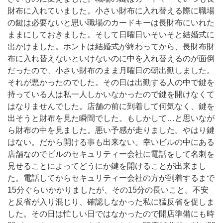
財布に入れていました。小さい財布に入れ替える際に職場
の鍵は必要ないと思い職場のカードキーは長財布にいれた
ままにしておきました。そして日曜日いそいそと結婚式に
出かけました。ホントは結婚式が終わってから、長財布財
布に入れ替えないといけないのに中を入れ替えるのが面倒
だったので、小さい財布のまま月曜日の朝出勤しました。
それが悪かったのでした。その日は出勤する人の中で鍵を
持っている人は私一人しかいなかったので鍵を開けなくて
はなりませんでした。店舗の前に到着して何気なく、鍵を
出そうと財布を見た瞬間でした。もしかして…と思いなが
ら財布の中を見ました。悪い予感が走りました。やはり鍵
はない。だから開ける事も出来ない。幸いビルの中にある
店舗なのでビルのセキュリティー会社に電話をして名刺を
見せることによってどうにか鍵を開けることが出来まし
た。電話してからセキュリティー会社の方が到着するまで
15分ぐらいかかりましたが、その15分の長いこと。不安
と反省が入り混じり、確認しなかった私に猛反省を促しま
した。その日は忙しい日ではなかったので開店準備にも時