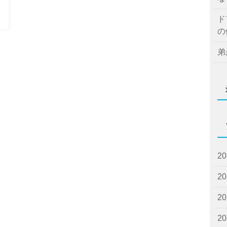
ド
の
弟
2
2
2
2