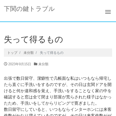
下関の鍵トラブル
ナ
失って得るもの
トップ
未分類
失って得るもの
2023年9月15日
未分類
出張で数日留守、潔癖性で几帳面な私はいつもなら帰宅し
たら直ぐに手洗いをするのですが、その日は玄関ドアを開
けると何か違和感を覚え、手洗いをすることなく家の中を
確認すると窓は全て閉まり部屋が荒らされた様子はなかっ
たため、手洗いをしてからリビングで寛ぎました。
数日留守にしていると、いつもならインターホンには来客
件数がかなり増えているのですが、その日は来客件数がゼ